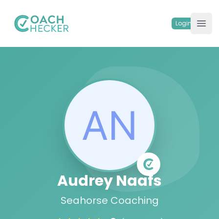
Your Company
Login
Ope
Audrey Naafs
Seahorse Coaching