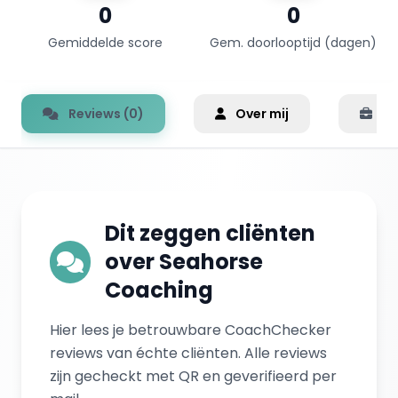
0
0
Gemiddelde score
Gem. doorlooptijd (dagen)
Reviews (0)
Over mij
Er
Dit zeggen cliënten
over Seahorse
Coaching
Hier lees je betrouwbare CoachChecker
reviews van échte cliënten. Alle reviews
zijn gecheckt met QR en geverifieerd per