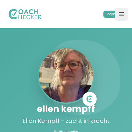
Your Company
Login
Ope
ellen kempff
Ellen Kempff - zacht in kracht
Bekijk website