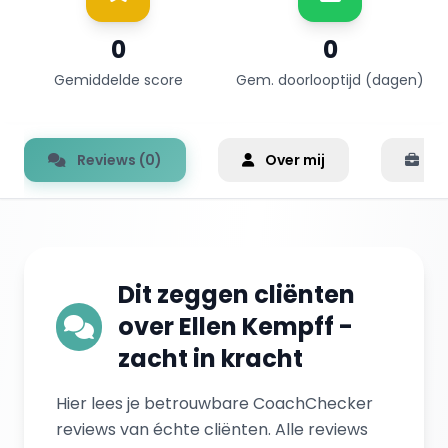
0
0
Gemiddelde score
Gem. doorlooptijd (dagen)
Reviews (0)
Over mij
Er
Dit zeggen cliënten
over Ellen Kempff -
zacht in kracht
Hier lees je betrouwbare CoachChecker
reviews van échte cliënten. Alle reviews